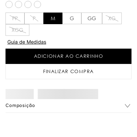
PP
P
M
G
GG
XG
XGG
Guia de Medidas
ADICIONAR AO CARRINHO
FINALIZAR COMPRA
não sei meu cep
Composição