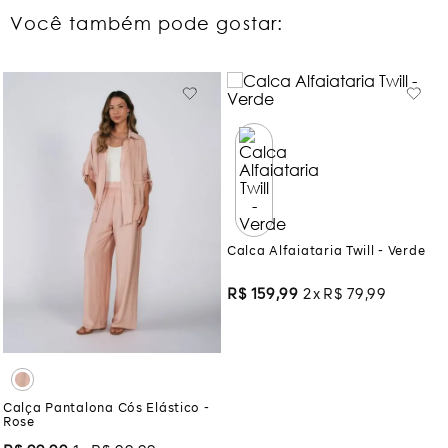
Você também pode gostar:
Calca Alfaiataria Twill - Verde
R$
159
,
99
2
R$
79
,
99
Calça Pantalona Cós Elástico -