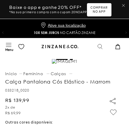
Baixe o app e ganhe 20% OFF*
COMPRAR
NO APP
*Na sua primeira compra com o cupom 20NOAPP
Ative sua localização
10X SEM JUROS
NO CARTÃO ZINZANE
Feminino
Calças
Calça Pantalona Cós Elástico - Marrom
033218_0020
R$
139
,
99
2
x de
R$
69
,
99