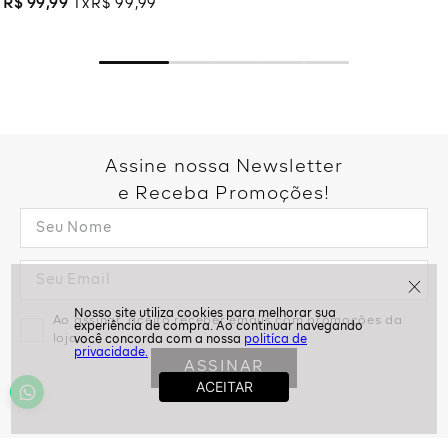
Rose
R$
99
,
99
1
R$
99
,
99
Assine nossa Newsletter
e Receba Promoções!
politíca de
Ao assinar, aceito receber emails com promoções da
privacidade.
loja
ASSINAR