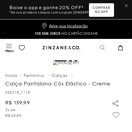
Baixe o app e ganhe 20% OFF*
COMPRAR
NO APP
*Na sua primeira compra com o cupom 20NOAPP
Ative sua localização
10X SEM JUROS
NO CARTÃO ZINZANE
Feminino
Calças
Calça Pantalona Cós Elástico - Creme
033218_1118
R$
139
,
99
2
x de
R$
69
,
99