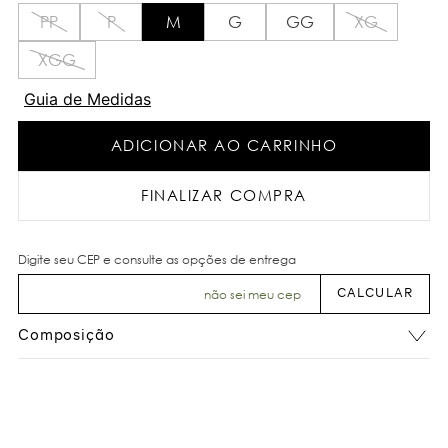
PP
P
M
G
GG
XG
XGG
Guia de Medidas
ADICIONAR AO CARRINHO
FINALIZAR COMPRA
não sei meu cep
Composição