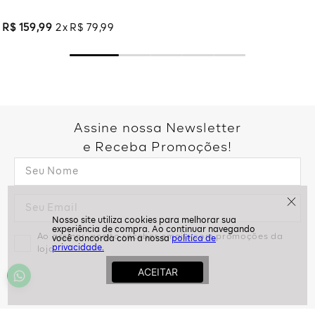
Preto
R$
159
,
99
2
R$
79
,
99
Calca Alfaiataria Twill - Verde
R$
159
,
99
2
R$
79
,
99
Assine nossa Newsletter
e Receba Promoções!
politíca de
privacidade.
Ao assinar, aceito receber emails com promoções da
loja
ASSINAR