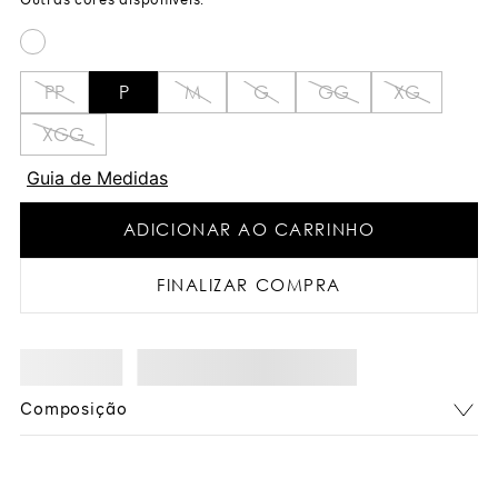
PP
P
M
G
GG
XG
XGG
Guia de Medidas
ADICIONAR AO CARRINHO
FINALIZAR COMPRA
Composição