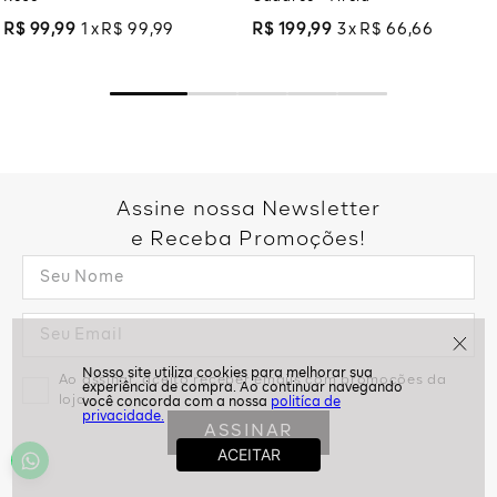
R$
99
,
99
1
R$
99
,
99
R$
199
,
99
3
R$
66
,
66
Assine nossa Newsletter
e Receba Promoções!
Ao assinar, aceito receber emails com promoções da
loja
politíca de
privacidade.
ASSINAR