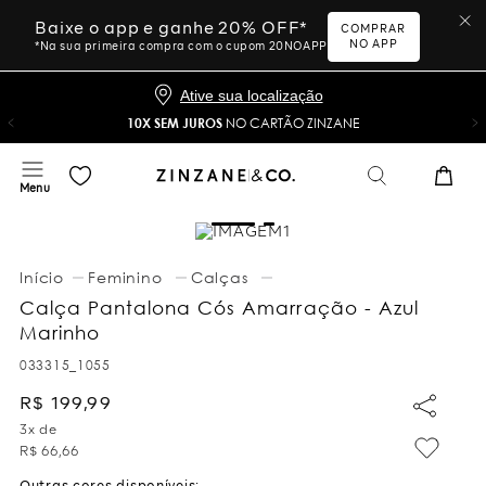
Baixe o app e ganhe 20% OFF*
COMPRAR
NO APP
*Na sua primeira compra com o cupom 20NOAPP
Ative sua localização
10X SEM JUROS
NO CARTÃO ZINZANE
Feminino
Calças
Calça Pantalona Cós Amarração - Azul
Marinho
033315_1055
R$
199
,
99
3
x de
R$
66
,
66