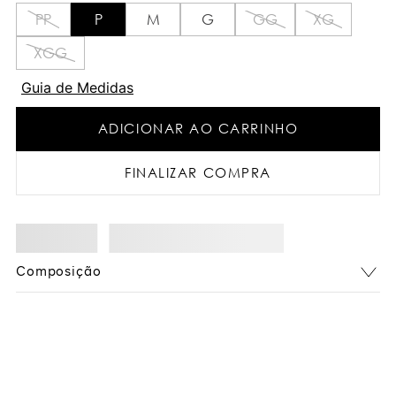
PP
P
M
G
GG
XG
XGG
Guia de Medidas
ADICIONAR AO CARRINHO
FINALIZAR COMPRA
Composição
Você também pode gostar: