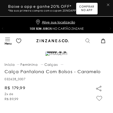
Baixe o app e ganhe 20% OFF*
COMPRAR
NO APP
*Na sua primeira compra com o cupom 20NOAPP
Ative sua localização
10X SEM JUROS
NO CARTÃO ZINZANE
Feminino
Calças
Calça Pantalona Com Bolsos - Caramelo
032628_0007
R$
179
,
99
2
x de
R$
89
,
99