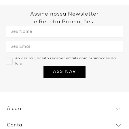
Calça Alfaiataria - Preto
Calça Aladim Detalhe Pala - Uva
R$
179
,
99
2
R$
89
,
99
R$
159
,
99
2
R$
79
,
99