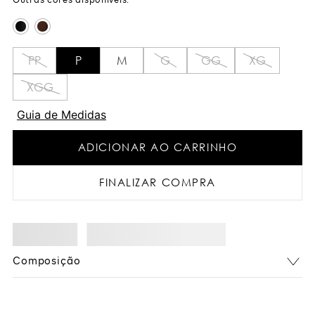
PP
P
M
G
GG
XG
XGG
Guia de Medidas
ADICIONAR AO CARRINHO
FINALIZAR COMPRA
Composição