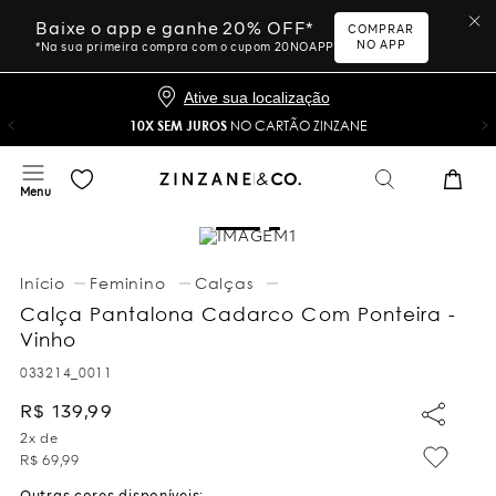
Baixe o app e ganhe 20% OFF*
COMPRAR
NO APP
*Na sua primeira compra com o cupom 20NOAPP
Ative sua localização
10X SEM JUROS
NO CARTÃO ZINZANE
Feminino
Calças
Calça Pantalona Cadarco Com Ponteira -
Vinho
033214_0011
R$
139
,
99
2
x de
R$
69
,
99