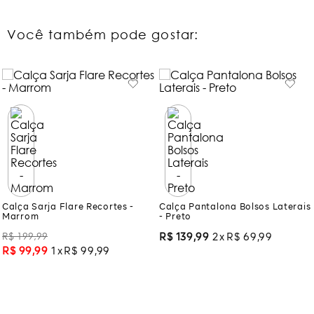
Você também pode gostar:
Calça Sarja Flare Recortes -
Calça Pantalona Bolsos Laterais
Marrom
- Preto
R$
199
,
99
R$
139
,
99
2
R$
69
,
99
R$
99
,
99
1
R$
99
,
99