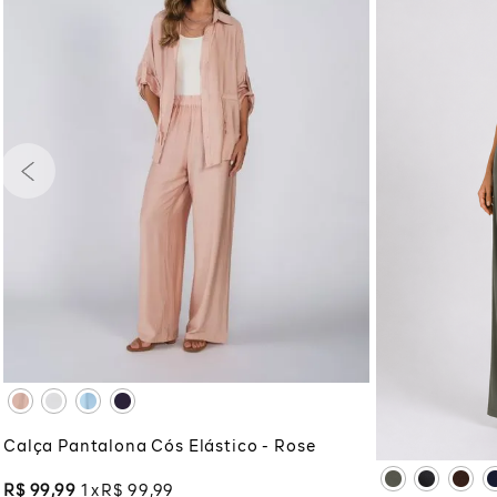
PP
P
M
G
GG
XG
XGG
PP
P
ADICIONAR À SACOLA
XG
XG
ADI
Calça Pantalona Cós Elástico - Rose
R$
99
,
99
1
R$
99
,
99