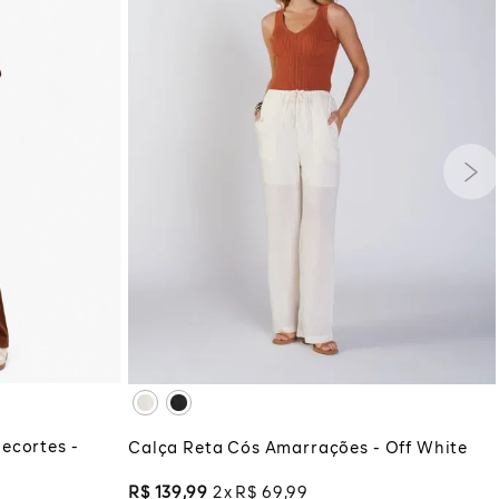
G
GG
PP
P
M
G
GG
XG
XGG
COLA
ADICIONAR À SACOLA
ecortes -
Calça Reta Cós Amarrações - Off White
R$
139
,
99
2
R$
69
,
99