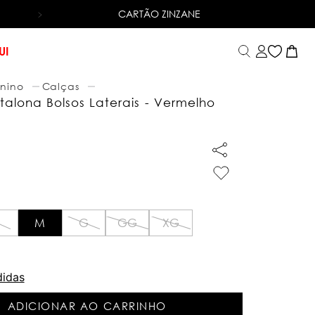
CARTÃO ZINZANE
6X SEM JUROS
NO CARTÃO DE CRÉDITO
UI
nino
Calças
alona Bolsos Laterais - Vermelho
M
G
GG
XG
didas
ADICIONAR AO CARRINHO