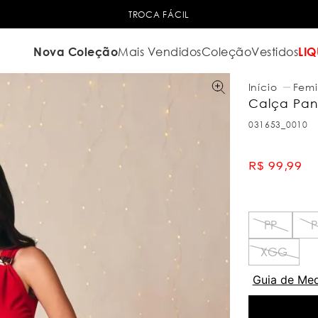
TROCA FÁCIL
Nova Coleção
Mais Vendidos
Coleção
Vestidos
LIQ
Femi
Calça Pant
031653_0010
R$
99
,
99
PP
P
XGG
Guia de Me