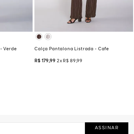
XG
XGG
COLA
ADICIONAR À SACOLA
 - Verde
Calça Pantalona Listrada - Cafe
R$
179
,
99
2
R$
89
,
99
ASSINAR