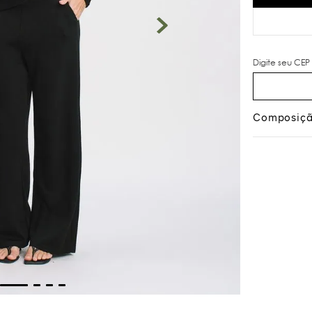
Composiç