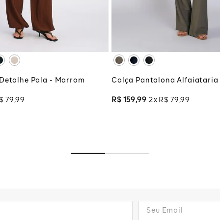
G
XG
XGG
CIONAR À SACOLA
ADICIONAR À SA
Detalhe Pala - Marrom
Calça Pantalona Alfaiataria
$
79
,
99
R$
159
,
99
2
R$
79
,
99