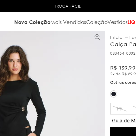
TROCA FÁCIL
Nova Coleção
Mais Vendidos
Coleção
Vestidos
LIQ
Fe
Calça Pan
033454_0002
R$
139
,
99
2
x de
R$
69
,
9
PP
Guia de M