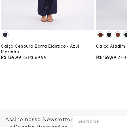
XG
XGG
XG
XG
ADICIONAR À SACOLA
ADI
Calça Cenoura Barra Elástico - Azul
Calça Aladim 
Marinho
R$
139
,
99
2
R$
69
,
99
R$
159
,
99
2
R
Assine nossa Newsletter