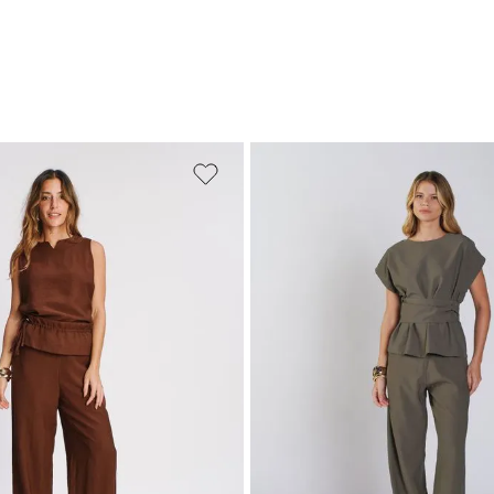
M
G
GG
PP
P
M