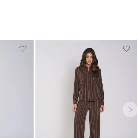
G
GG
PP
P
M
G
GG