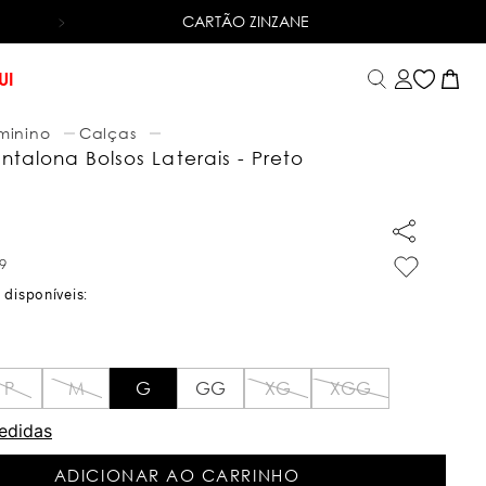
CARTÃO ZINZANE
6X SEM JUROS
NO CARTÃO DE CRÉDITO
UI
minino
Calças
talona Bolsos Laterais - Preto
9
P
M
G
GG
XG
XGG
edidas
ADICIONAR AO CARRINHO