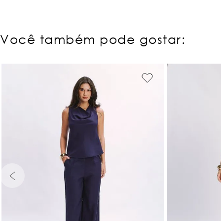
Você também pode gostar:
PP
P
M
G
GG
PP
P