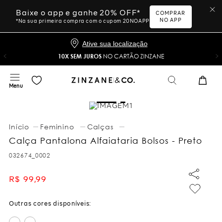
Baixe o app e ganhe 20% OFF*
COMPRAR
NO APP
*Na sua primeira compra com o cupom 20NOAPP
Ative sua localização
10X SEM JUROS
NO CARTÃO ZINZANE
Feminino
Calças
Calça Pantalona Alfaiataria Bolsos - Preto
032674_0002
R$
99
,
99