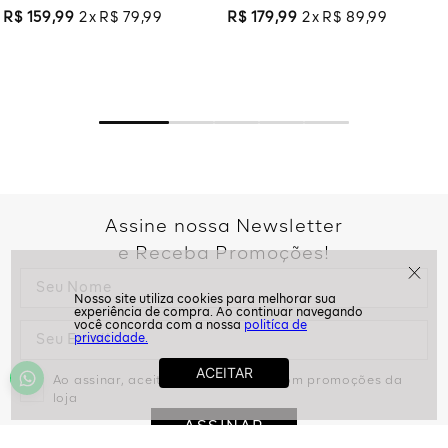
R$
159
,
99
2
R$
79
,
99
R$
179
,
99
2
R$
89
,
99
Assine nossa Newsletter
e Receba Promoções!
politíca de
privacidade.
Ao assinar, aceito receber emails com promoções da
loja
ASSINAR