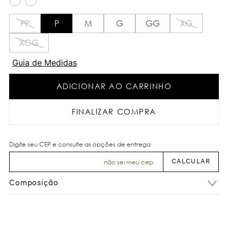
PP
P
M
G
GG
XG
XGG
Guia de Medidas
ADICIONAR AO CARRINHO
FINALIZAR COMPRA
não sei meu cep
Composição