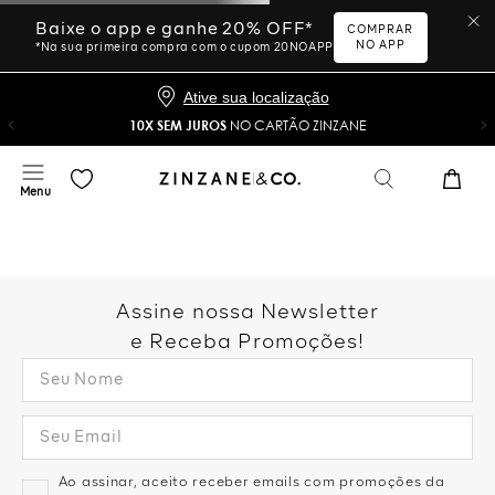
Baixe o app e ganhe 20% OFF*
COMPRAR
NO APP
*Na sua primeira compra com o cupom 20NOAPP
Ative sua localização
10X SEM JUROS
NO CARTÃO ZINZANE
Assine nossa Newsletter
e Receba Promoções!
Ao assinar, aceito receber emails com promoções da