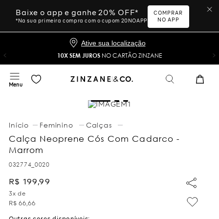
Baixe o app e ganhe 20% OFF*
COMPRAR
NO APP
*Na sua primeira compra com o cupom 20NOAPP
Ative sua localização
10X SEM JUROS
NO CARTÃO ZINZANE
Feminino
Calças
Calça Neoprene Cós Com Cadarco -
Marrom
032774_0020
R$
199
,
99
3
x de
R$
66
,
66