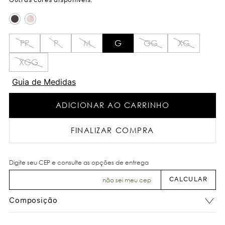
PP
P
M
G
GG
XG
XGG
Guia de Medidas
ADICIONAR AO CARRINHO
FINALIZAR COMPRA
não sei meu cep
Composição