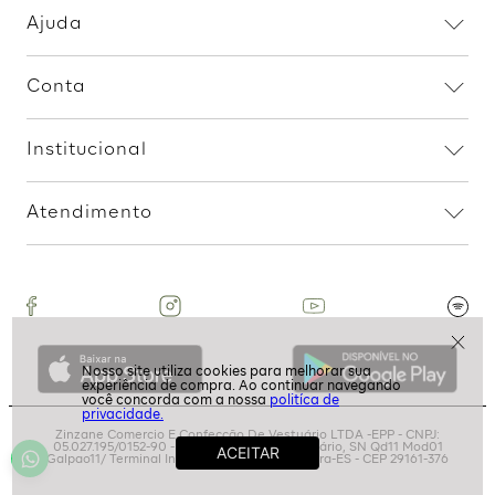
Calça Alfaiataria Detalhe
Calça Alfaiataria - Preto
Pregas - Preto
R$
159
,
99
2
R$
79
,
99
R$
179
,
99
2
R$
89
,
99
Assine nossa Newsletter
e Receba Promoções!
Ao assinar, aceito receber emails com promoções da
politíca de
loja
privacidade.
ASSINAR