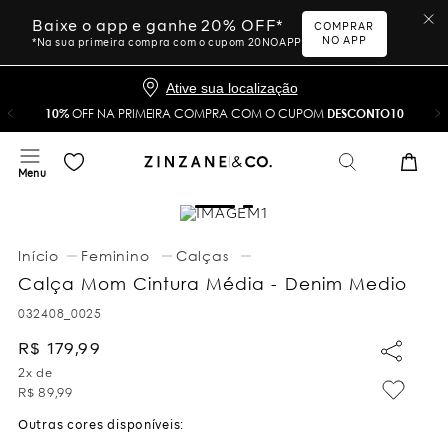
Baixe o app e ganhe 20% OFF*
COMPRAR
NO APP
*Na sua primeira compra com o cupom 20NOAPP
Ative sua localização
10%
OFF NA PRIMEIRA COMPRA COM O CUPOM
DESCONTO10
Feminino
Calças
Calça Mom Cintura Média - Denim Medio
032408_0025
R$
179
,
99
2
x de
R$
89
,
99