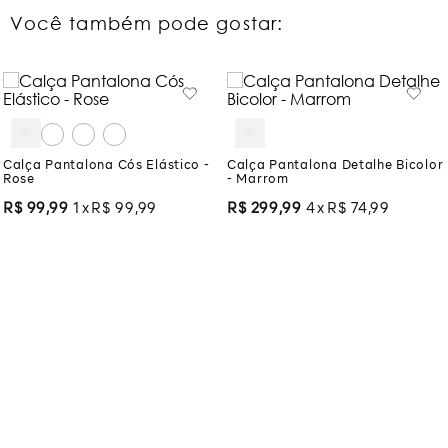
Você também pode gostar:
Calça Pantalona Cós Elástico -
Calça Pantalona Detalhe Bicolor
Rose
- Marrom
R$
99
,
99
1
R$
99
,
99
R$
299
,
99
4
R$
74
,
99