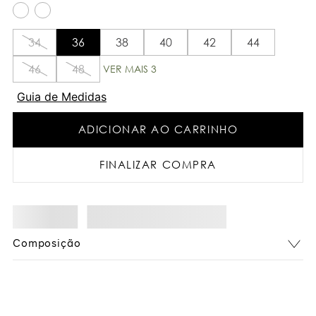
34
36
38
40
42
44
46
48
VER MAIS 3
Guia de Medidas
ADICIONAR AO CARRINHO
FINALIZAR COMPRA
Composição