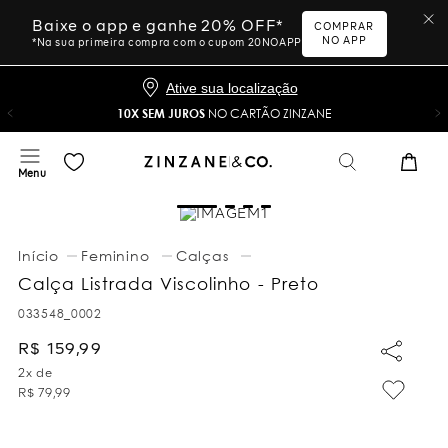
Baixe o app e ganhe 20% OFF*
COMPRAR
NO APP
*Na sua primeira compra com o cupom 20NOAPP
Ative sua localização
10X SEM JUROS
NO CARTÃO ZINZANE
Feminino
Calças
Calça Listrada Viscolinho - Preto
033548_0002
R$
159
,
99
2
x de
R$
79
,
99