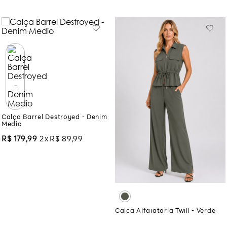
Calça Barrel Destroyed - Denim
Medio
R$
179
,
99
2
R$
89
,
99
Calca Alfaiataria Twill - Verde