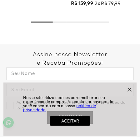
R$
159
,
99
2
R$
79
,
99
Assine nossa Newsletter
e Receba Promoções!
Ao assinar, aceito receber emails com promoções da
politíca de
loja
privacidade.
ASSINAR