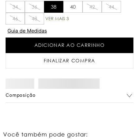
34
36
38
40
42
44
46
48
VER MAIS 3
Guia de Medidas
ADICIONAR AO CARRINHO
FINALIZAR COMPRA
Composição
Você também pode gostar: