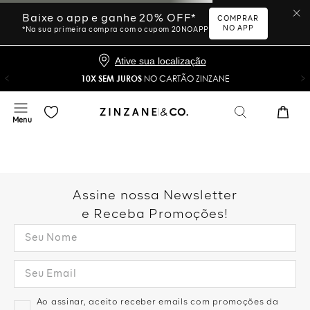
Ative sua localização
10X SEM JUROS
NO CARTÃO ZINZANE
Desculpe, sua busca não
foi encontrada.
Vamos tentar novamente?