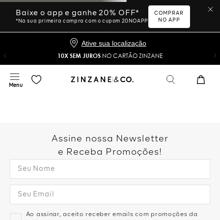
Baixe o app e ganhe 20% OFF*
COMPRAR
NO APP
*Na sua primeira compra com o cupom 20NOAPP
Ative sua localização
10X SEM JUROS
NO CARTÃO ZINZANE
Assine nossa Newsletter
e Receba Promoções!
Ao assinar, aceito receber emails com promoções da