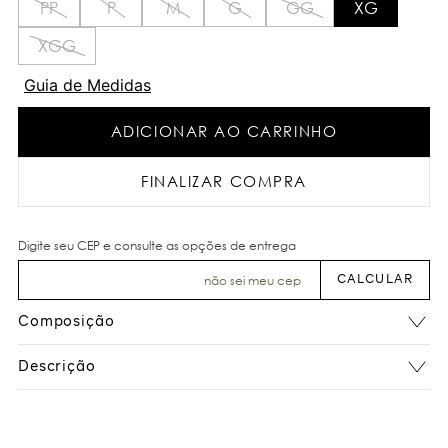
PP
P
M
G
GG
XG
XGG
Guia de Medidas
ADICIONAR AO CARRINHO
FINALIZAR COMPRA
não sei meu cep
Composição
Descrição