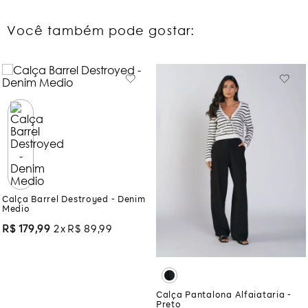
Você também pode gostar:
Calça Barrel Destroyed - Denim
Medio
R$
179
,
99
2
R$
89
,
99
Calça Pantalona Alfaiataria -
Preto