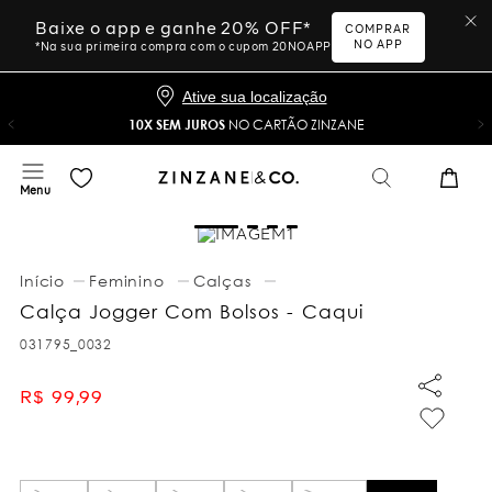
Baixe o app e ganhe 20% OFF*
COMPRAR
NO APP
*Na sua primeira compra com o cupom 20NOAPP
Ative sua localização
10X SEM JUROS
NO CARTÃO ZINZANE
Feminino
Calças
Calça Jogger Com Bolsos - Caqui
031795_0032
R$
99
,
99