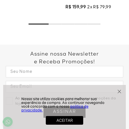
R$
159
,
99
2
R$
79
,
99
Assine nossa Newsletter
e Receba Promoções!
Ao assinar, aceito receber emails com promoções da
politíca de
privacidade.
loja
ASSINAR