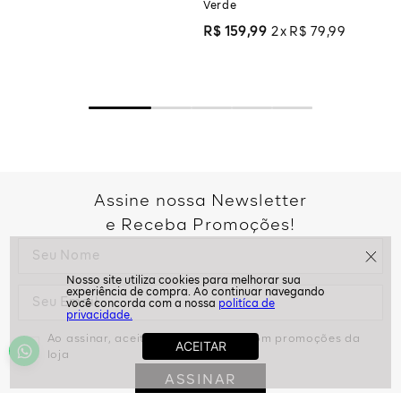
Verde
R$
159
,
99
2
R$
79
,
99
Assine nossa Newsletter
e Receba Promoções!
politíca de
privacidade.
Ao assinar, aceito receber emails com promoções da
loja
ASSINAR