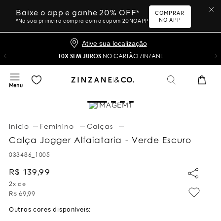
Baixe o app e ganhe 20% OFF*
COMPRAR
NO APP
*Na sua primeira compra com o cupom 20NOAPP
Ative sua localização
10X SEM JUROS
NO CARTÃO ZINZANE
Feminino
Calças
Calça Jogger Alfaiataria - Verde Escuro
033486_1005
R$
139
,
99
2
x de
R$
69
,
99