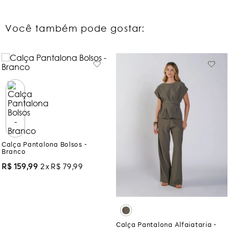
Você também pode gostar:
Calça Pantalona Bolsos -
Branco
R$
159
,
99
2
R$
79
,
99
Calça Pantalona Alfaiataria -