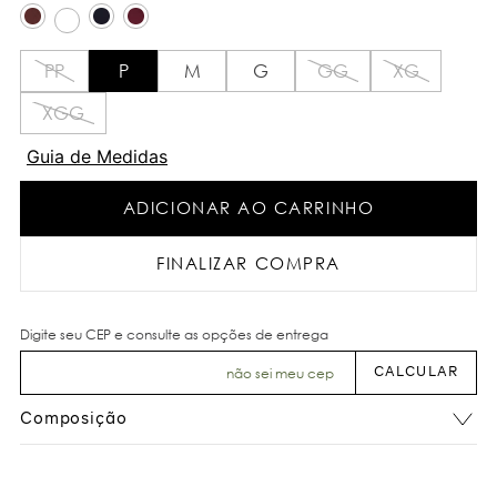
PP
P
M
G
GG
XG
XGG
Guia de Medidas
ADICIONAR AO CARRINHO
FINALIZAR COMPRA
não sei meu cep
Composição