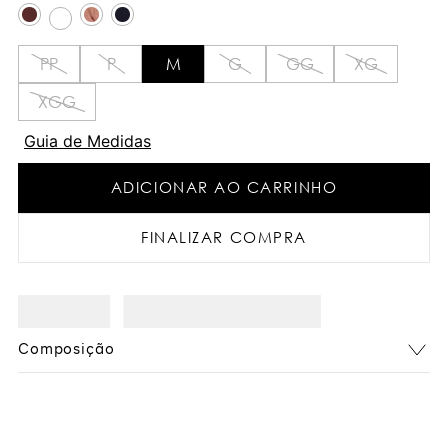
PP
P
M
G
GG
XG
XGG
Guia de Medidas
ADICIONAR AO CARRINHO
FINALIZAR COMPRA
Composição