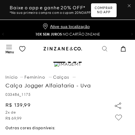
Baixe o app e ganhe 20% OFF*
COMPRAR
NO APP
*Na sua primeira compra com o cupom 20NOAPP
Ative sua localização
10X SEM JUROS
NO CARTÃO ZINZANE
Feminino
Calças
Calça Jogger Alfaiataria - Uva
033486_1175
R$
139
,
99
2
x de
R$
69
,
99