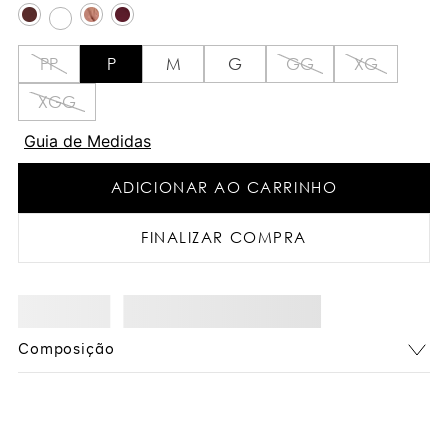
PP
P
M
G
GG
XG
XGG
Guia de Medidas
ADICIONAR AO CARRINHO
FINALIZAR COMPRA
Composição