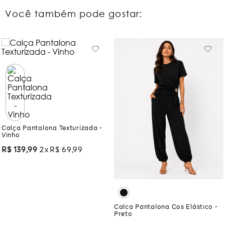
Você também pode gostar:
Calça Pantalona Texturizada -
Vinho
R$
139
,
99
2
R$
69
,
99
Calca Pantalona Cos Elástico -
Preto