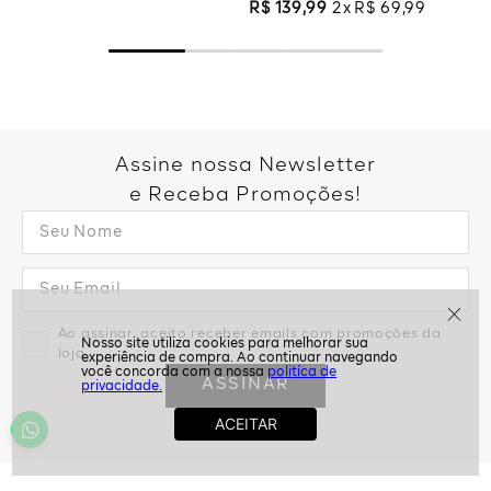
R$
139
,
99
2
R$
69
,
99
Assine nossa Newsletter
e Receba Promoções!
Ao assinar, aceito receber emails com promoções da
loja
politíca de
ASSINAR
privacidade.