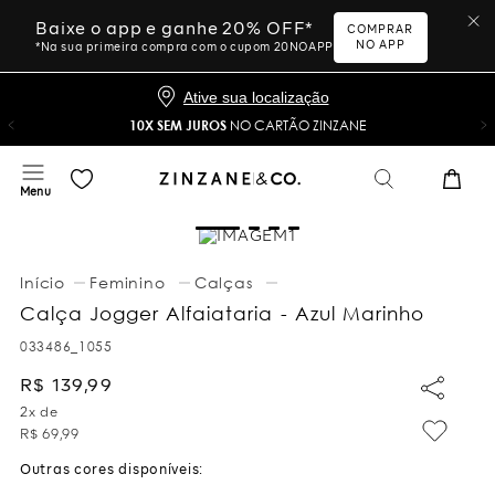
Baixe o app e ganhe 20% OFF*
COMPRAR
NO APP
*Na sua primeira compra com o cupom 20NOAPP
Ative sua localização
10X SEM JUROS
NO CARTÃO ZINZANE
Feminino
Calças
Calça Jogger Alfaiataria - Azul Marinho
033486_1055
R$
139
,
99
2
x de
R$
69
,
99