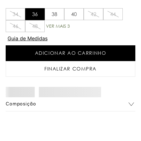
34
36
38
40
42
44
46
48
VER MAIS 3
Guia de Medidas
ADICIONAR AO CARRINHO
FINALIZAR COMPRA
Composição