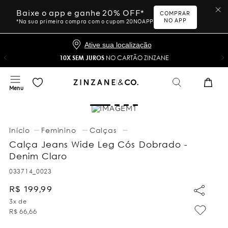
Baixe o app e ganhe 20% OFF*
COMPRAR
NO APP
*Na sua primeira compra com o cupom 20NOAPP
Ative sua localização
10X SEM JUROS
NO CARTÃO ZINZANE
Feminino
Calças
Calça Jeans Wide Leg Cós Dobrado -
Denim Claro
033714_0023
R$
199
,
99
3
x de
R$
66
,
66