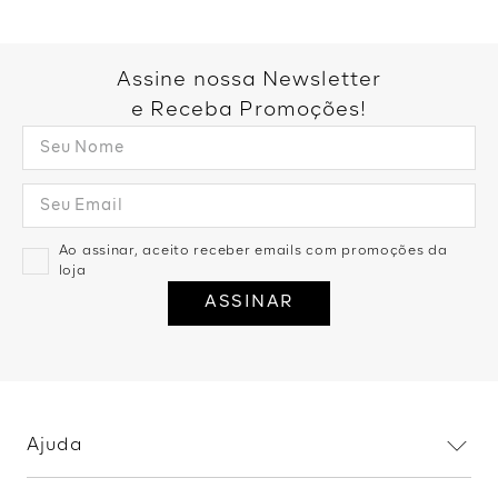
Você também pode gostar:
Calça Pantalona Bolsos -
Branco
Calça Reta Alfaiataria Com
R$
159
,
99
2
R$
79
,
99
Cinto - Preto
R$
159
,
99
2
R$
79
,
99