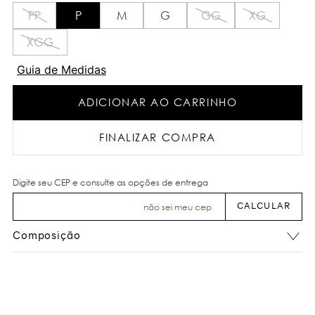
PP
P
M
G
GG
XG
XGG
Guia de Medidas
ADICIONAR AO CARRINHO
FINALIZAR COMPRA
não sei meu cep
Composição