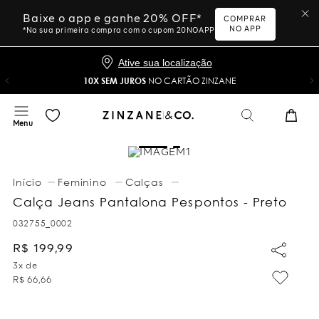
Baixe o app e ganhe 20% OFF*
COMPRAR
NO APP
*Na sua primeira compra com o cupom 20NOAPP
Ative sua localização
10X SEM JUROS
NO CARTÃO ZINZANE
Feminino
Calças
Calça Jeans Pantalona Pespontos - Preto
032755_0002
R$
199
,
99
3
x de
R$
66
,
66