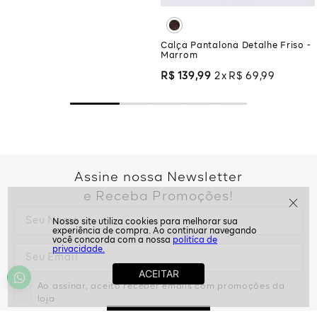
Pregas - Preto
R$
159
,
99
2
R$
79
,
99
Calça Pantalona Detalhe Friso -
Marrom
R$
139
,
99
2
R$
69
,
99
Assine nossa Newsletter
e Receba Promoções!
politíca de
privacidade.
Ao assinar, aceito receber emails com promoções da