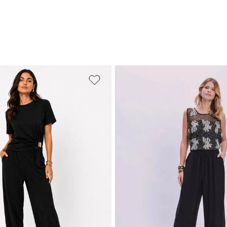
PP
P
M
M
G
GG