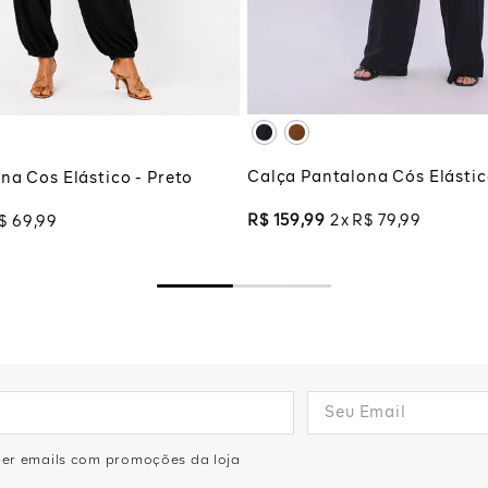
XG
XGG
G
ADICIONAR À SA
CIONAR À SACOLA
Calça Pantalona Cós Elástic
na Cos Elástico - Preto
R$
159
,
99
2
R$
79
,
99
$
69
,
99
eber emails com promoções da loja