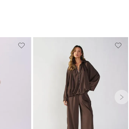
G
GG
PP
P
M
G
GG