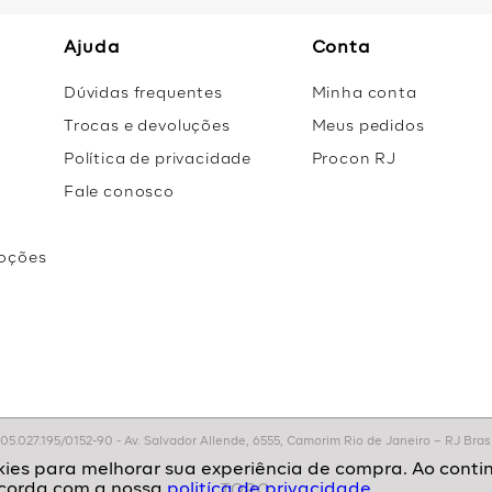
Ajuda
Conta
Dúvidas frequentes
Minha conta
Trocas e devoluções
Meus pedidos
Política de privacidade
Procon RJ
Fale conosco
oções
r
.027.195/0152-90 - Av. Salvador Allende, 6555, Camorim Rio de Janeiro – RJ Brasil
politíca de privacidade.
TOPO