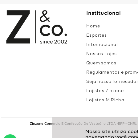
Institucional
Home
Esportes
Internacional
Nossas Lojas
Quem somos
Regulamentos e prom
Seja nosso fornecedo
Lojistas Zinzane
Lojistas M Richa
Zinzane Comercio E Confecção De Vestuário LTDA -EPP - CNPJ: 05