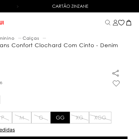
CARTÃO ZINZANE
6X SEM JUROS
NO CARTÃO DE CRÉDITO
UI
minino
Calças
ans Confort Clochard Com Cinto - Denim
66
P
M
G
GG
XG
XGG
edidas