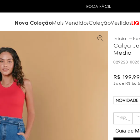
TROCA FÁCIL
Nova Coleção
Mais Vendidos
Coleção
Vestidos
LIQ
Fe
Calça Je
Medio
029223_0025
R$
199
,
99
3
x de
R$
66
,
NOVIDADE
PP
Guia de M