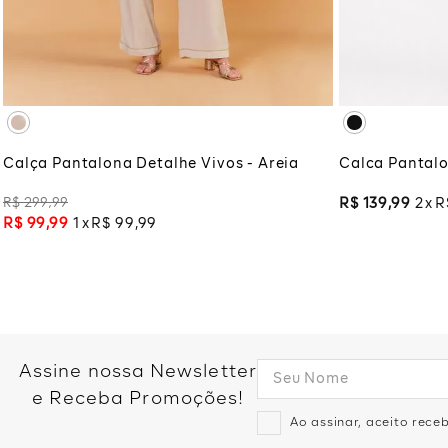
P
M
G
GG
XG
XG
ADICIONAR À SACOLA
ADI
Calça Pantalona Detalhe Vivos - Areia
Calca Pantalo
R$
299
,
99
R$
139
,
99
2
R
R$
99
,
99
1
R$
99
,
99
Assine nossa Newsletter
e Receba Promoções!
Ao assinar, aceito rec