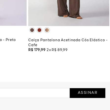
XG
XGG
COLA
ADICIONAR À SACOLA
o - Preto
Calça Pantalona Acetinada Cós Elástico -
Cafe
R$
179
,
99
2
R$
89
,
99
ASSINAR