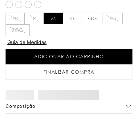
PP
P
M
G
GG
XG
XGG
Guia de Medidas
ADICIONAR AO CARRINHO
FINALIZAR COMPRA
Composição