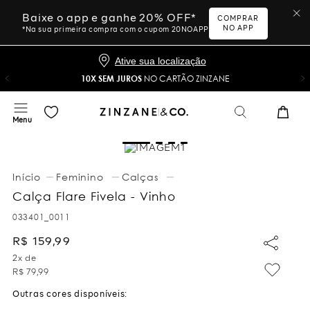
Baixe o app e ganhe 20% OFF*
COMPRAR
NO APP
*Na sua primeira compra com o cupom 20NOAPP
Ative sua localização
10X SEM JUROS
NO CARTÃO ZINZANE
Feminino
Calças
Calça Flare Fivela - Vinho
033401_0011
R$
159
,
99
2
x de
R$
79
,
99