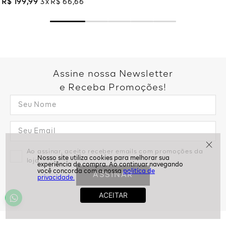
R$
199
,
99
3
R$
66
,
66
Assine nossa Newsletter
e Receba Promoções!
Ao assinar, aceito receber emails com promoções da
loja
politíca de
ASSINAR
privacidade.