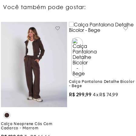
Você também pode gostar:
Calça Pantalona Detalhe Bicolor
- Bege
R$
299
,
99
4
R$
74
,
99
Calça Neoprene Cós Com
Cadarco - Marrom