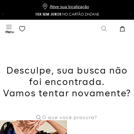
Baixe o app e ganhe 20% OFF*
COMPRAR
NO APP
*Na sua primeira compra com o cupom 20NOAPP
Ative sua localização
10X SEM JUROS
NO CARTÃO ZINZANE
Desculpe, sua busca não
foi encontrada.
Vamos tentar novamente?