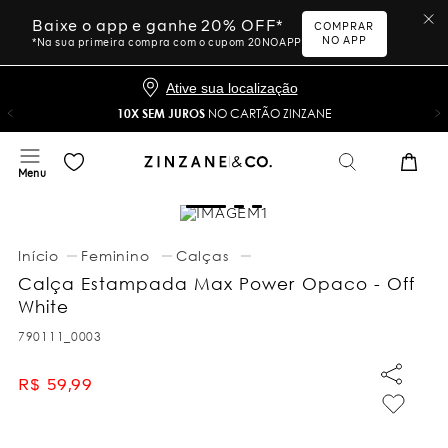
Baixe o app e ganhe 20% OFF*
COMPRAR
NO APP
*Na sua primeira compra com o cupom 20NOAPP
Ative sua localização
10X SEM JUROS
NO CARTÃO ZINZANE
Feminino
Calças
Calça Estampada Max Power Opaco - Off
White
790111_0003
R$
59
,
99