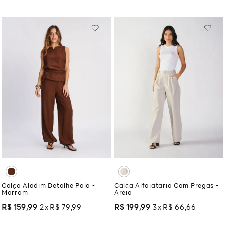
Calça Aladim Detalhe Pala -
Calça Alfaiataria Com Pregas -
Marrom
Areia
R$
159
,
99
2
R$
79
,
99
R$
199
,
99
3
R$
66
,
66