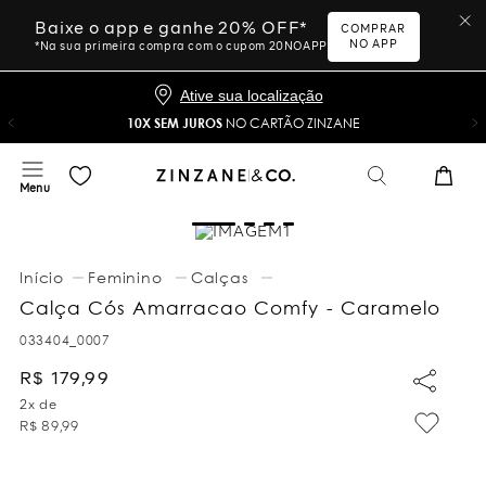
Baixe o app e ganhe 20% OFF*
COMPRAR
NO APP
*Na sua primeira compra com o cupom 20NOAPP
Ative sua localização
10X SEM JUROS
NO CARTÃO ZINZANE
Feminino
Calças
Calça Cós Amarracao Comfy - Caramelo
033404_0007
R$
179
,
99
2
x de
R$
89
,
99