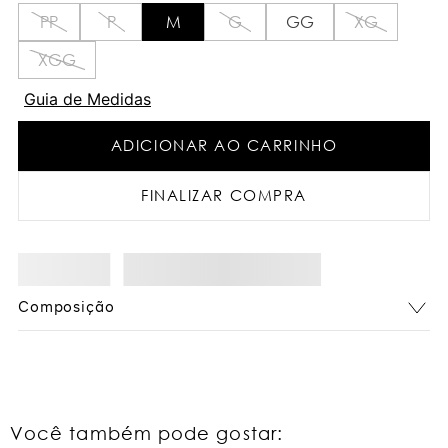
PP
P
M
G
GG
XG
XGG
Guia de Medidas
ADICIONAR AO CARRINHO
FINALIZAR COMPRA
Composição
Você também pode gostar: