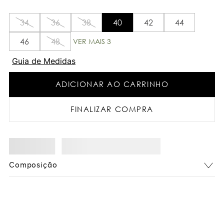
34
36
38
40
42
44
46
48
VER MAIS 3
Guia de Medidas
ADICIONAR AO CARRINHO
FINALIZAR COMPRA
Composição