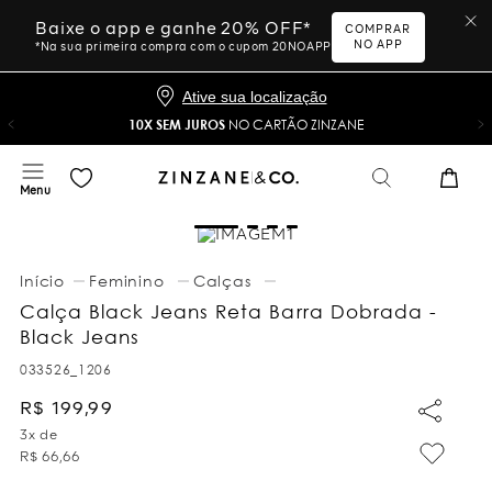
Baixe o app e ganhe 20% OFF*
COMPRAR
NO APP
*Na sua primeira compra com o cupom 20NOAPP
Ative sua localização
10X SEM JUROS
NO CARTÃO ZINZANE
Feminino
Calças
Calça Black Jeans Reta Barra Dobrada -
Black Jeans
033526_1206
R$
199
,
99
3
x de
R$
66
,
66