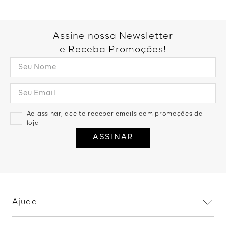
Você também pode gostar:
Calça Reta Alfaiataria Com
Cinto - Preto
R$
159
,
99
2
R$
79
,
99
Calça Alfaiataria Com Pregas -
Areia
R$
199
,
99
3
R$
66
,
66