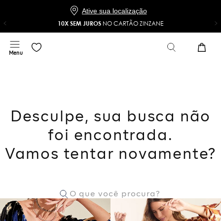
Baixe o app e ganhe 20% OFF*
COMPRAR
NO APP
*Na sua primeira compra com o cupom 20NOAPP
Ative sua localização
10X SEM JUROS
NO CARTÃO ZINZANE
Desculpe, sua busca não
foi encontrada.
Vamos tentar novamente?