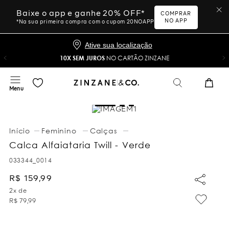
Baixe o app e ganhe 20% OFF*
COMPRAR
NO APP
*Na sua primeira compra com o cupom 20NOAPP
Ative sua localização
10X SEM JUROS
NO CARTÃO ZINZANE
Feminino
Calças
Calca Alfaiataria Twill - Verde
033344_0014
R$
159
,
99
2
x de
R$
79
,
99