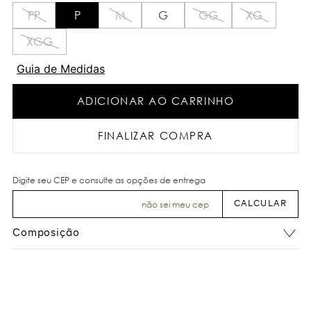
PP
P
M
G
GG
XG
XGG
Guia de Medidas
ADICIONAR AO CARRINHO
FINALIZAR COMPRA
não sei meu cep
Composição