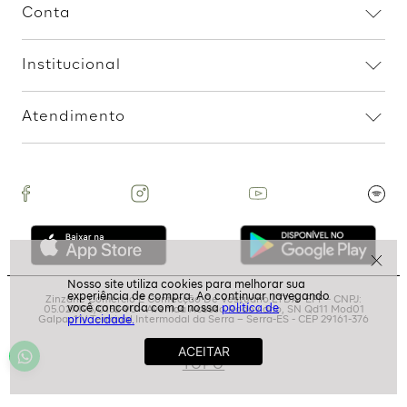
Recortes - Marrom
Preto
R$
199
,
99
3
R$
66
,
66
R$
159
,
99
2
R$
79
,
99
Assine nossa Newsletter
e Receba Promoções!
politíca de
privacidade.
Ao assinar, aceito receber emails com promoções da
loja
ASSINAR