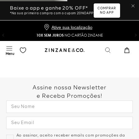
Ative sua localização
10X SEM JUROS
NO CARTÃO ZINZANE
Desculpe, sua busca não
foi encontrada.
Vamos tentar novamente?