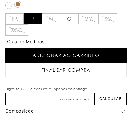
PP
P
M
G
GG
XG
XGG
Guia de Medidas
ADICIONAR AO CARRINHO
FINALIZAR COMPRA
não sei meu cep
Composição