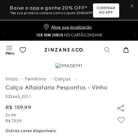
Baixe o app e ganhe 20% OFF*
COMPRAR
NO APP
*Na sua primeira compra com o cupom 20NOAPP
Ative sua localização
10X SEM JUROS
NO CARTÃO ZINZANE
Feminino
Calças
Calça Alfaiataria Pespontos - Vinho
032463_0011
R$
159
,
99
2
x de
R$
79
,
99