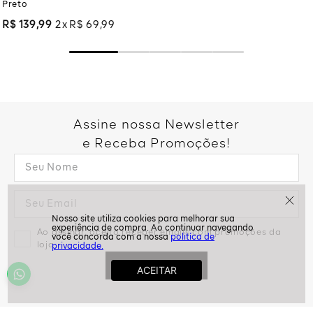
Preto
R$
139
,
99
2
R$
69
,
99
Assine nossa Newsletter
e Receba Promoções!
Ao assinar, aceito receber emails com promoções da
politíca de
loja
privacidade.
ASSINAR