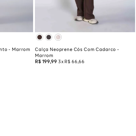
XG
XGG
COLA
ADICIONAR À SACOLA
nto - Marrom
Calça Neoprene Cós Com Cadarco -
Marrom
R$
199
,
99
3
R$
66
,
66