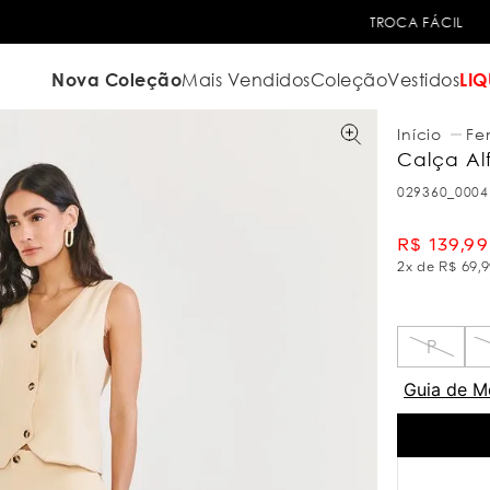
TROCA FÁCIL
Nova Coleção
Mais Vendidos
Coleção
Vestidos
LIQ
Fe
Calça Alf
029360_0004
R$
139
,
99
2
x de
R$
69
,
9
P
Guia de M