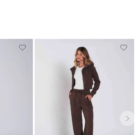
G
GG
PP
P
M
G
GG