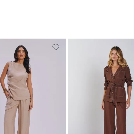
38
40
42
PP
P
M