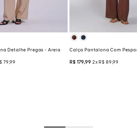
48
XG
XGG
CIONAR À SACOLA
ADICIONAR À SA
na Detalhe Pregas - Areia
Calça Pantalona Com Pespo
$
79
,
99
R$
179
,
99
2
R$
89
,
99