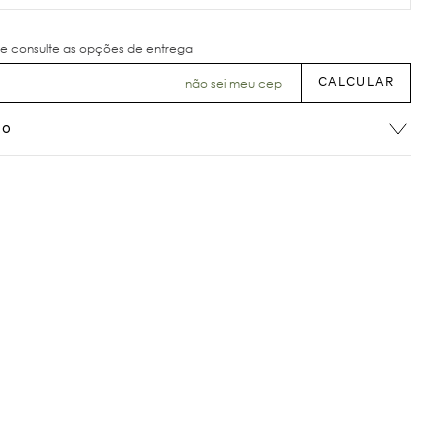
não sei meu cep
ão