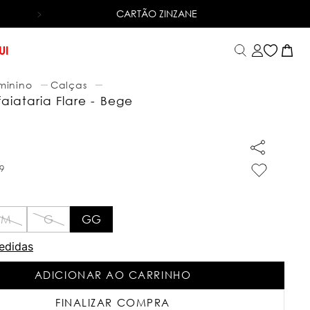
CARTÃO ZINZANE
6X SEM JUROS
NO CARTÃO DE CRÉDITO
UI
minino
Calças
aiataria Flare - Bege
9
M
G
GG
edidas
ADICIONAR AO CARRINHO
FINALIZAR COMPRA