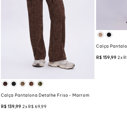
44
46
ADI
PP
P
M
G
GG
Calça Pantalo
XG
XGG
R$
159
,
99
2
R
ADICIONAR À SACOLA
Calça Pantalona Detalhe Friso - Marrom
R$
139
,
99
2
R$
69
,
99