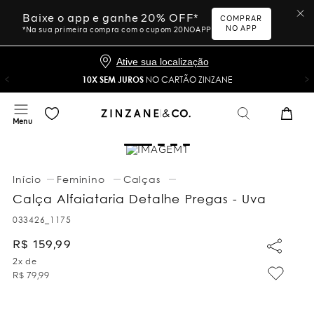
Baixe o app e ganhe 20% OFF*
COMPRAR
NO APP
*Na sua primeira compra com o cupom 20NOAPP
Ative sua localização
10X SEM JUROS
NO CARTÃO ZINZANE
Feminino
Calças
Calça Alfaiataria Detalhe Pregas - Uva
033426_1175
R$
159
,
99
2
x de
R$
79
,
99