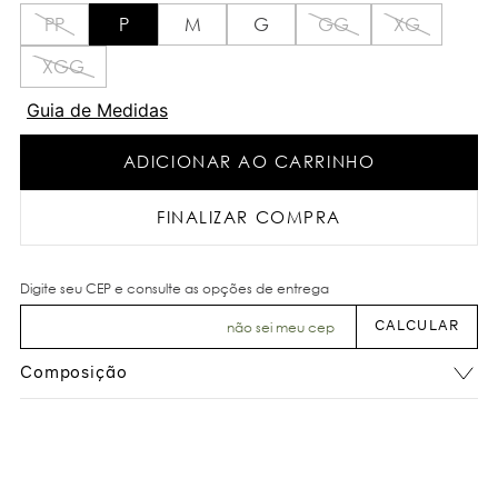
PP
P
M
G
GG
XG
XGG
Guia de Medidas
ADICIONAR AO CARRINHO
FINALIZAR COMPRA
não sei meu cep
Composição