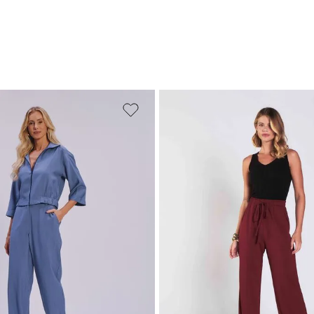
M
G
GG
PP
P
M