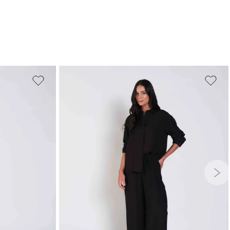
G
GG
PP
P
M
G
GG