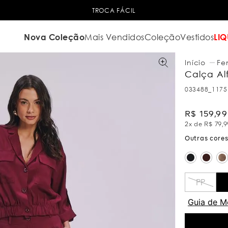
OCA FÁCIL
6
Nova Coleção
Mais Vendidos
Coleção
Vestidos
LIQ
Fe
Calça Alf
033488_1175
R$
159
,
99
2
x de
R$
79
,
9
PP
Guia de M