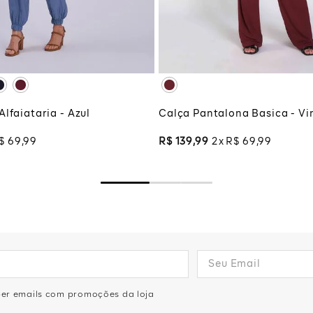
G
XG
XGG
CIONAR À SACOLA
ADICIONAR À SA
lfaiataria - Azul
Calça Pantalona Basica - Vi
$
69
,
99
R$
139
,
99
2
R$
69
,
99
eber emails com promoções da loja