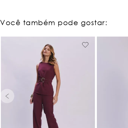
Você também pode gostar:
PP
P
M
G
GG
PP
P