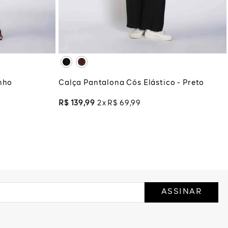
XG
XGG
COLA
ADICIONAR À SACOLA
nho
Calça Pantalona Cós Elástico - Preto
R$
139
,
99
2
R$
69
,
99
ASSINAR