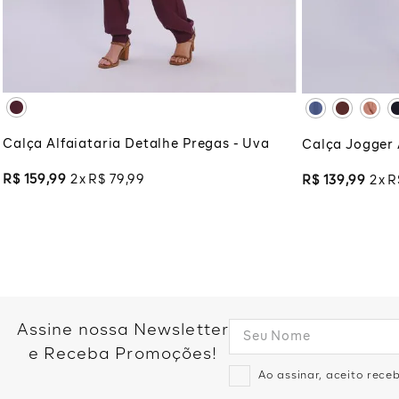
XG
XGG
XG
XG
ADICIONAR À SACOLA
ADI
Calça Alfaiataria Detalhe Pregas - Uva
Calça Jogger A
R$
159
,
99
2
R$
79
,
99
R$
139
,
99
2
R
Assine nossa Newsletter
e Receba Promoções!
Ao assinar, aceito rec