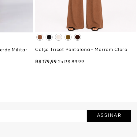
XG
XGG
ADICIONAR À SACOLA
COLA
Calça Tricot Pantalona - Marrom Claro
erde Militar
R$
179
,
99
2
R$
89
,
99
ASSINAR