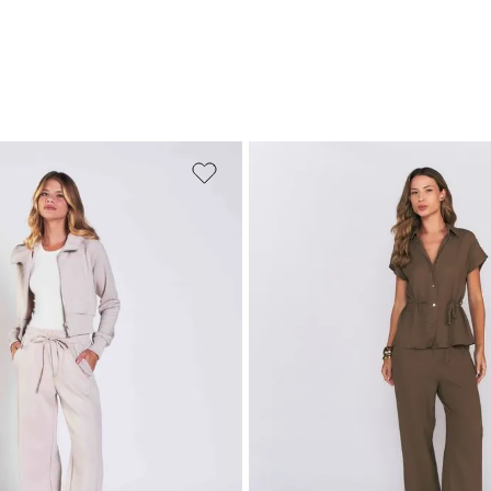
M
G
GG
PP
P
M