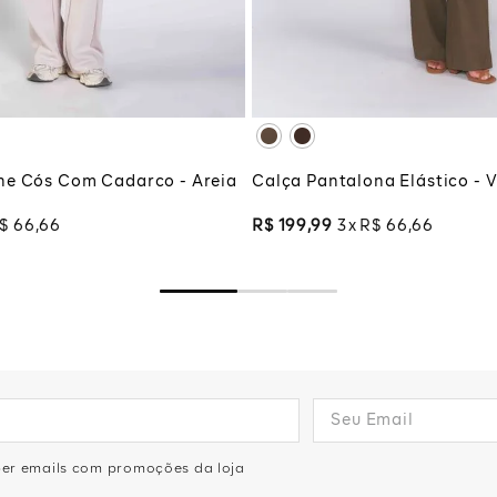
G
XG
XGG
CIONAR À SACOLA
ADICIONAR À SA
ne Cós Com Cadarco - Areia
Calça Pantalona Elástico - V
$
66
,
66
R$
199
,
99
3
R$
66
,
66
eber emails com promoções da loja