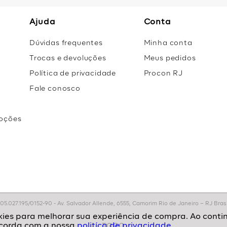
Ajuda
Conta
Dúvidas frequentes
Minha conta
Trocas e devoluções
Meus pedidos
Política de privacidade
Procon RJ
Fale conosco
oções
r
.027.195/0152-90 - Av. Salvador Allende, 6555, Camorim Rio de Janeiro – RJ Brasil
politíca de privacidade.
TOPO