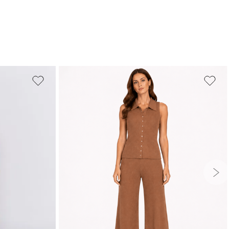
PP
P
M
G
GG
G
GG