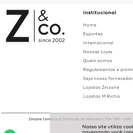
Institucional
Home
Esportes
Internacional
Nossas Lojas
Quem somos
Regulamentos e prom
Seja nosso fornecedo
Lojistas Zinzane
Lojistas M Richa
Zinzane Comercio E Confecção De Vestuário LTDA -EPP - CNPJ: 05