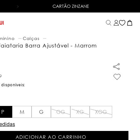
CARTÃO ZINZANE
6X SEM JUROS
NO CARTÃO DE CRÉDITO
UI
minino
Calças
aiataria Barra Ajustável - Marrom
9
P
M
G
GG
XG
XGG
edidas
ADICIONAR AO CARRINHO