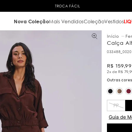
TROCA FÁCIL
Nova Coleção
Mais Vendidos
Coleção
Vestidos
LIQ
Fe
Calça Alf
033488_0020
R$
159
,
99
2
x de
R$
79
,
9
PP
Guia de M