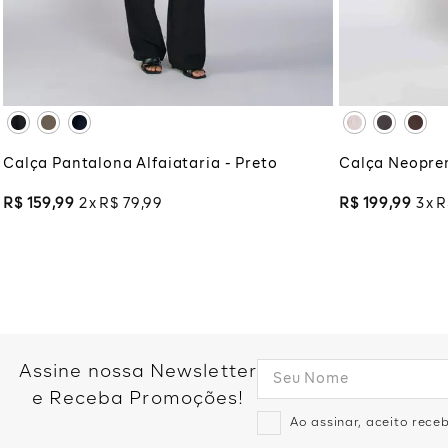
XG
XGG
XG
XG
ADICIONAR À SACOLA
ADI
Calça Pantalona Alfaiataria - Preto
Calça Neopre
R$
159
,
99
2
R$
79
,
99
R$
199
,
99
3
R
Assine nossa Newsletter
e Receba Promoções!
Ao assinar, aceito rec