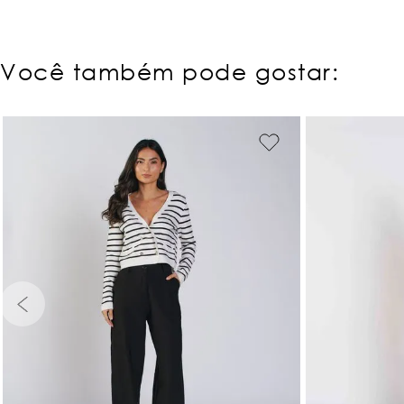
Você também pode gostar:
PP
P
M
G
GG
PP
P