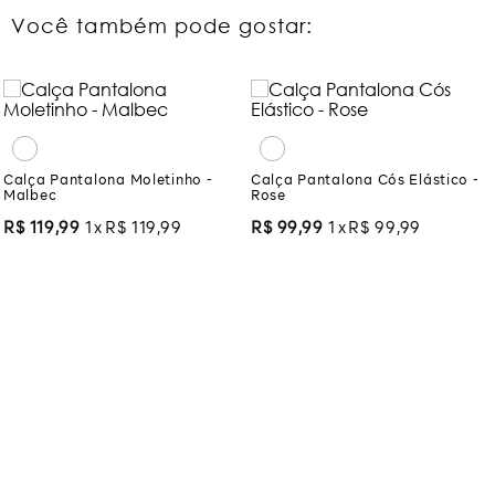
Você também pode gostar:
Calça Pantalona Moletinho -
Malbec
Calça Pantalona Cós Elástico -
Rose
R$
119
,
99
1
R$
119
,
99
R$
99
,
99
1
R$
99
,
99