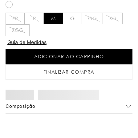
PP
P
M
G
GG
XG
XGG
Guia de Medidas
ADICIONAR AO CARRINHO
FINALIZAR COMPRA
Composição