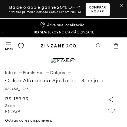
Baixe o app e ganhe 20% OFF*
COMPRAR
NO APP
*Na sua primeira compra com o cupom 20NOAPP
Ative sua localização
10X SEM JUROS
NO CARTÃO ZINZANE
Feminino
Calças
Calça Alfaiataria Ajustada - Berinjela
032458_1268
R$
159
,
99
2
x de
R$
79
,
99