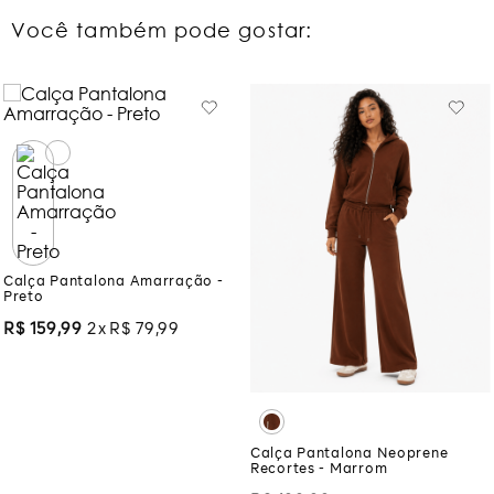
Você também pode gostar:
Calça Pantalona Amarração -
Preto
R$
159
,
99
2
R$
79
,
99
Calça Pantalona Neoprene
Recortes - Marrom