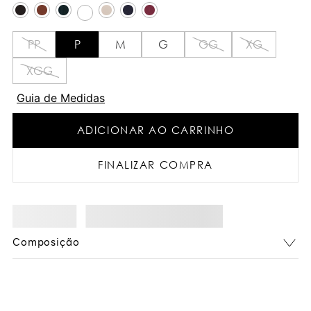
PP
P
M
G
GG
XG
XGG
Guia de Medidas
ADICIONAR AO CARRINHO
FINALIZAR COMPRA
Composição