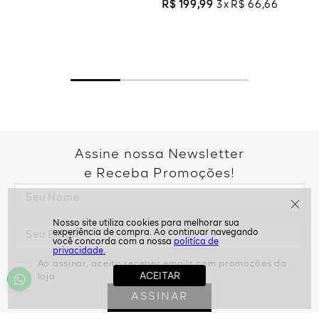
R$
199
,
99
3
R$
66
,
66
Assine nossa Newsletter
e Receba Promoções!
politíca de
privacidade.
Ao assinar, aceito receber emails com promoções da
loja
ASSINAR