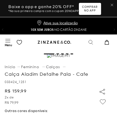
Baixe o app e ganhe 20% OFF*
COMPRAR
NO APP
*Na sua primeira compra com o cupom 20NOAPP
Ative sua localização
10X SEM JUROS
NO CARTÃO ZINZANE
Feminino
Calças
Calça Aladim Detalhe Pala - Cafe
033424_1251
R$
159
,
99
2
x de
R$
79
,
99