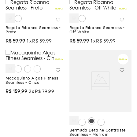
Regata Ribanna Seamless -
Regata Ribanna Seamless -
Preto
Off White
R$
59
,
99
1
R$
59
,
99
R$
59
,
99
1
R$
59
,
99
Macaquinho Alças Fitness
Seamless - Cinza
R$
159
,
99
2
R$
79
,
99
Bermuda Detalhe Contraste
Seamless - Marrom