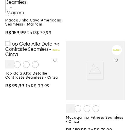
Macaquinho Cava Americana
Seamless - Marrom
R$
159
,
99
2
R$
79
,
99
Top Gola Alta Detalhe
Contraste Seamless - Cinza
R$
99
,
99
1
R$
99
,
99
Macaquinho Fitness Seamless
- Cinza