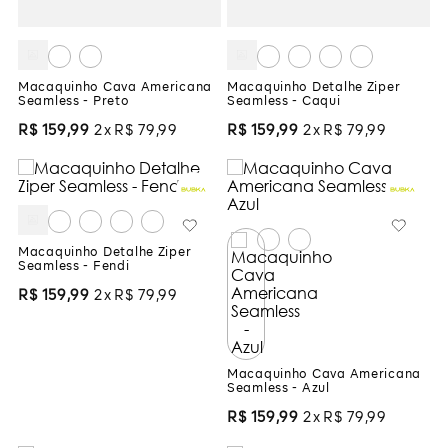
Macaquinho Cava Americana
Macaquinho Detalhe Ziper
Seamless - Preto
Seamless - Caqui
R$
159
,
99
2
R$
79
,
99
R$
159
,
99
2
R$
79
,
99
Macaquinho Detalhe Ziper
Seamless - Fendi
R$
159
,
99
2
R$
79
,
99
Macaquinho Cava Americana
Seamless - Azul
R$
159
,
99
2
R$
79
,
99