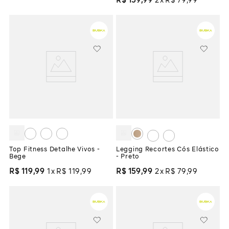
R$
159
,
99
2
R$
79
,
99
Top Fitness Detalhe Vivos -
Legging Recortes Cós Elástico
Bege
- Preto
R$
119
,
99
1
R$
119
,
99
R$
159
,
99
2
R$
79
,
99