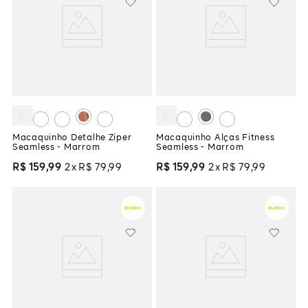
Macaquinho Detalhe Ziper
Macaquinho Alças Fitness
Seamless - Marrom
Seamless - Marrom
R$
159
,
99
2
R$
79
,
99
R$
159
,
99
2
R$
79
,
99