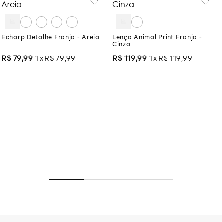
Echarp Detalhe Franja - Areia
Lenço Animal Print Franja -
Cinza
R$
79
,
99
1
R$
79
,
99
R$
119
,
99
1
R$
119
,
99