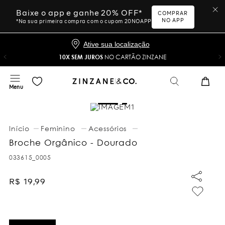
Baixe o app e ganhe 20% OFF*
COMPRAR
NO APP
*Na sua primeira compra com o cupom 20NOAPP
Ative sua localização
10X SEM JUROS
NO CARTÃO ZINZANE
Feminino
Acessórios
Broche Orgânico - Dourado
033615_0005
R$
19
,
99