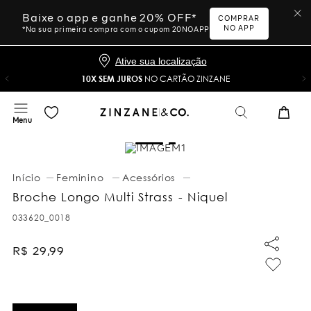
Baixe o app e ganhe 20% OFF*
COMPRAR
NO APP
*Na sua primeira compra com o cupom 20NOAPP
Ative sua localização
10X SEM JUROS
NO CARTÃO ZINZANE
Feminino
Acessórios
Broche Longo Multi Strass - Niquel
033620_0018
R$
29
,
99