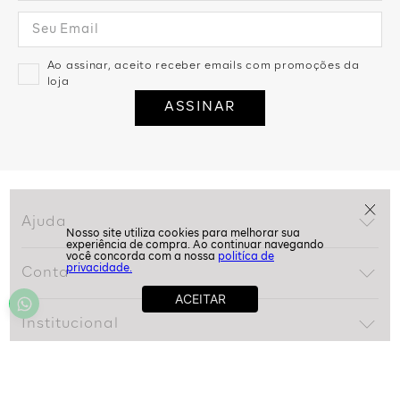
Assine nossa Newsletter
e Receba Promoções!
Ao assinar, aceito receber emails com promoções da
loja
ASSINAR
politíca de
privacidade.
Ajuda
Dúvidas frequentes
Conta
Trocas e devoluções
Minha conta
Política de privacidade