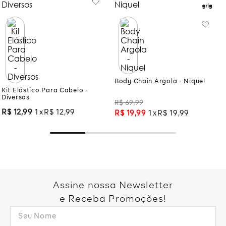
Kit Elástico Para Cabelo -
Body Chain Argola - Niquel
Diversos
R$
69
,
99
R$
12
,
99
1
R$
12
,
99
R$
19
,
99
1
R$
19
,
99