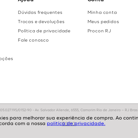
Ajuda
Conta
Dúvidas frequentes
Minha conta
Trocas e devoluções
Meus pedidos
Política de privacidade
Procon RJ
Fale conosco
oções
r
.027.195/0152-90 - Av. Salvador Allende, 6555, Camorim Rio de Janeiro – RJ Brasil
politíca de privacidade.
TOPO