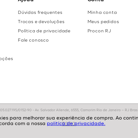
Ajuda
Conta
Dúvidas frequentes
Minha conta
Trocas e devoluções
Meus pedidos
Política de privacidade
Procon RJ
Fale conosco
oções
r
.027.195/0152-90 - Av. Salvador Allende, 6555, Camorim Rio de Janeiro – RJ Brasil
politíca de privacidade.
TOPO