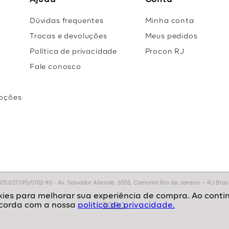
Ajuda
Conta
Dúvidas frequentes
Minha conta
Trocas e devoluções
Meus pedidos
Política de privacidade
Procon RJ
Fale conosco
oções
r
.027.195/0152-90 - Av. Salvador Allende, 6555, Camorim Rio de Janeiro – RJ Brasil
politíca de privacidade.
TOPO