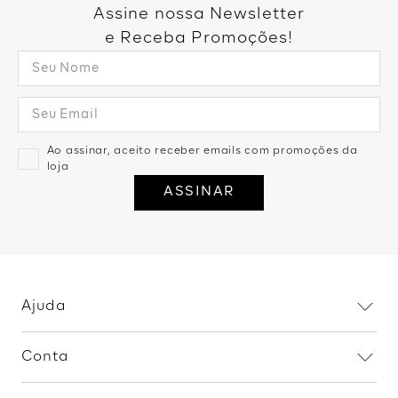
Então dá só uma olhada nos detalhes das nossas peças
Assine nossa Newsletter
queridinhas!.
e Receba Promoções!
Ao assinar, aceito receber emails com promoções da
loja
ASSINAR
Ajuda
Dúvidas frequentes
Conta
Trocas e devoluções
Minha conta
Política de privacidade