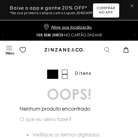
Baixe o app e ganhe 20% OFF*
COMPRAR
NO APP
*Na sua primeira compra com o cupom 20NOAPP
Ative sua localização
10X SEM JUROS
NO CARTÃO ZINZANE
0
OOPS!
Nenhum produto encontrado
O que eu devo fazer?
Verifique os termos digitados.