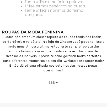
Tente utilizar uma única palavra.
Utilize termos genéricos na busca.
Tente utilizar sinônimos do termo
desejado.
ROUPAS DA MODA FEMININA
Como não amar um closet repleto de roupas femininas lindas,
confortáveis e versáteis? Na loja da Zinzane você pode ter isso e
muito mais. A nossa vitrine virtual está sempre repleta das
roupas femininas mais procuradas e desejadas, além de
acessórios incríveis. Aproveite para garantir looks perfeitos
para diferentes momentos do seu dia. Curiosa para saber mais?
Então dá só uma olhada nos detalhes das nossas peças
queridinhas!.
Como não amar um closet repleto de roupas femininas lindas,
LER
confortáveis e versáteis? Na loja da Zinzane você pode ter isso e
muito mais. A nossa vitrine virtual está sempre repleta das
roupas femininas mais procuradas e desejadas, além de
acessórios incríveis. Aproveite para garantir looks perfeitos
para diferentes momentos do seu dia. Curiosa para saber mais?