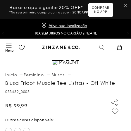
Baixe o app e ganhe 20% OFF*
COMPRAR
NO APP
*Na sua primeira compra com o cupom 20NOAPP
Ative sua localização
10X SEM JUROS
NO CARTÃO ZINZANE
Feminino
Blusas
Blusa Tricot Muscle Tee Listras - Off White
033432_0003
R$
99
,
99