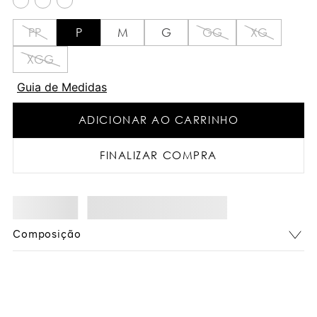
PP
P
M
G
GG
XG
XGG
Guia de Medidas
ADICIONAR AO CARRINHO
FINALIZAR COMPRA
Composição