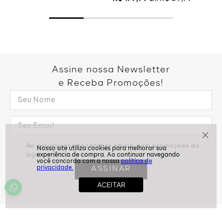
Marrom
R$
179
,
99
2
R$
89
,
99
Assine nossa Newsletter
e Receba Promoções!
politíca de
Ao assinar, aceito receber emails com promoções da
privacidade.
loja
ASSINAR