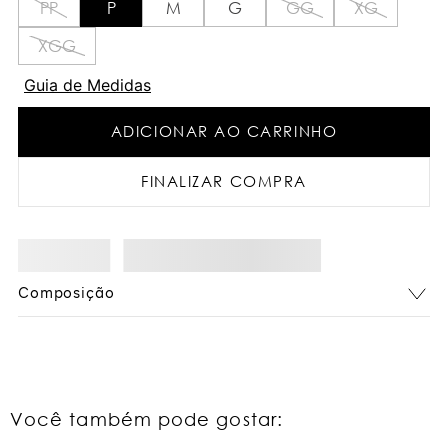
PP
P
M
G
GG
XG
XGG
Guia de Medidas
ADICIONAR AO CARRINHO
FINALIZAR COMPRA
Composição