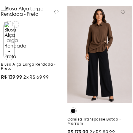
Você também pode gostar:
Blusa Alça Larga Rendada -
Preto
R$
139
,
99
2
R$
69
,
99
Camisa Transpasse Botao -