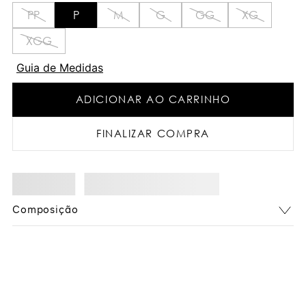
PP
P
M
G
GG
XG
XGG
Guia de Medidas
ADICIONAR AO CARRINHO
FINALIZAR COMPRA
Composição
Você também pode gostar: