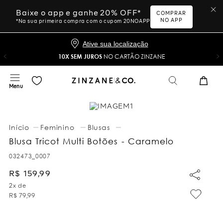
Baixe o app e ganhe 20% OFF*
COMPRAR
NO APP
*Na sua primeira compra com o cupom 20NOAPP
Ative sua localização
10X SEM JUROS
NO CARTÃO ZINZANE
Feminino
Blusas
Blusa Tricot Multi Botões - Caramelo
032473_0007
R$
159
,
99
2
x de
R$
79
,
99