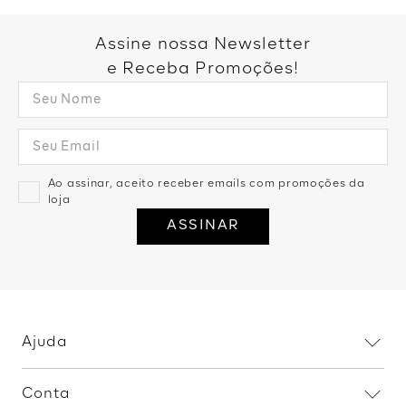
Blusa Manga Curta Bordado
Arabesco - Branco
R$
89
,
99
1
R$
89
,
99
Blusa Manga Longa Degage -
Verde