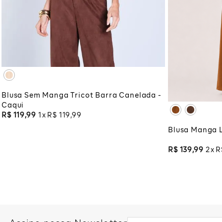
PP
P
M
G
GG
XG
XGG
PP
P
ADICIONAR À SACOLA
XG
XG
ADI
Blusa Sem Manga Tricot Barra Canelada -
Caqui
R$
119
,
99
1
R$
119
,
99
Blusa Manga 
R$
139
,
99
2
R