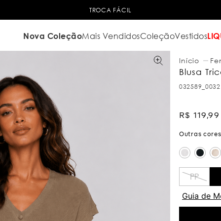
TROCA FÁCIL
Nova Coleção
Mais Vendidos
Coleção
Vestidos
LIQ
Fe
Blusa Tr
032589_0032
R$
119
,
99
PP
Guia de M