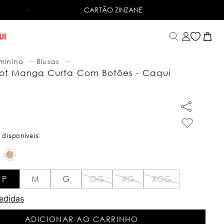
CARTÃO ZINZANE
6X SEM JUROS
NO CARTÃO DE CRÉDITO
UI
minino
Blusas
icot Manga Curta Com Botões - Caqui
P
M
G
GG
XG
XGG
edidas
ADICIONAR AO CARRINHO