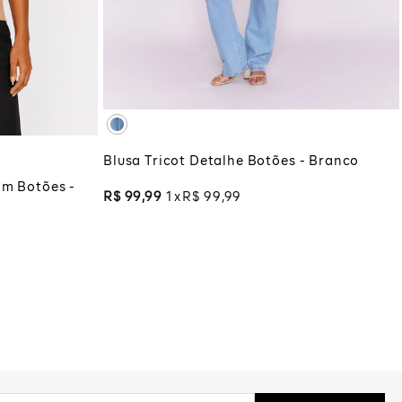
PP
P
M
G
GG
G
GG
XG
XGG
ADICIONAR À SACOLA
COLA
Blusa Tricot Detalhe Botões - Branco
om Botões -
R$
99
,
99
1
R$
99
,
99