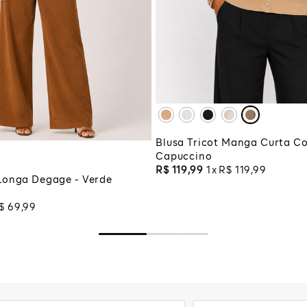
PP
P
M
XG
XGG
M
G
GG
ADICIONAR À SA
G
CIONAR À SACOLA
Blusa Tricot Manga Curta C
Capuccino
R$
119
,
99
1
R$
119
,
99
Longa Degage - Verde
$
69
,
99