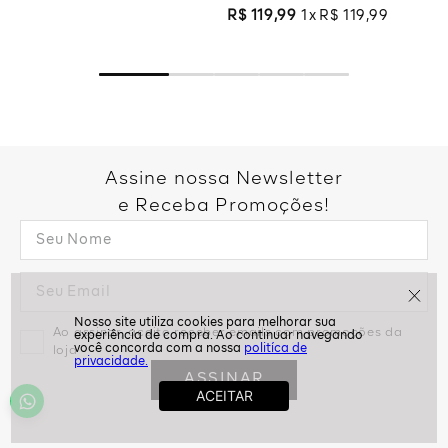
R$
119
,
99
1
R$
119
,
99
Assine nossa Newsletter
e Receba Promoções!
Ao assinar, aceito receber emails com promoções da
politíca de
loja
privacidade.
ASSINAR