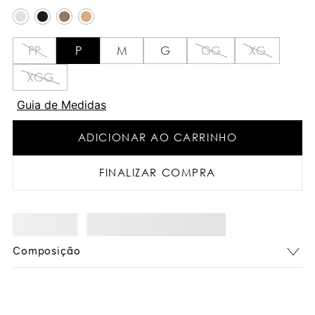
PP
P
M
G
GG
XG
XGG
Guia de Medidas
ADICIONAR AO CARRINHO
FINALIZAR COMPRA
Composição