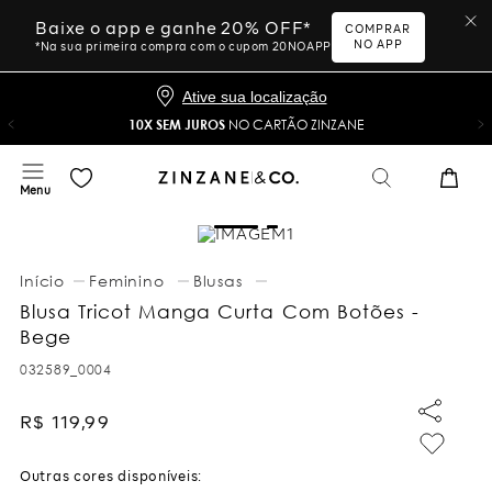
Baixe o app e ganhe 20% OFF*
COMPRAR
NO APP
*Na sua primeira compra com o cupom 20NOAPP
Ative sua localização
10X SEM JUROS
NO CARTÃO ZINZANE
Feminino
Blusas
Blusa Tricot Manga Curta Com Botões -
Bege
032589_0004
R$
119
,
99