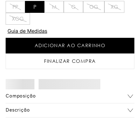
PP
P
M
G
GG
XG
XGG
Guia de Medidas
ADICIONAR AO CARRINHO
FINALIZAR COMPRA
Composição
Descrição