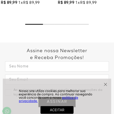
R$
89
,
99
1
R$
89
,
99
R$
89
,
99
1
R$
89
,
99
Assine nossa Newsletter
e Receba Promoções!
Ao assinar, aceito receber emails com promoções da
loja
politíca de
ASSINAR
privacidade.