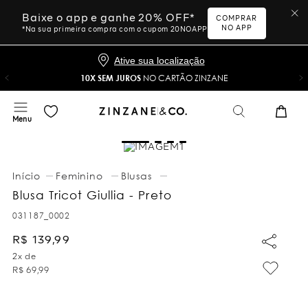
Baixe o app e ganhe 20% OFF*
COMPRAR
NO APP
*Na sua primeira compra com o cupom 20NOAPP
Ative sua localização
10X SEM JUROS
NO CARTÃO ZINZANE
Feminino
Blusas
Blusa Tricot Giullia - Preto
031187_0002
R$
139
,
99
2
x de
R$
69
,
99