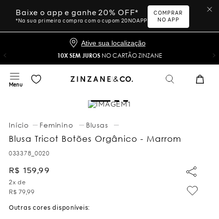
Baixe o app e ganhe 20% OFF*
COMPRAR
NO APP
*Na sua primeira compra com o cupom 20NOAPP
Ative sua localização
10X SEM JUROS
NO CARTÃO ZINZANE
Feminino
Blusas
Blusa Tricot Botões Orgânico - Marrom
033378_0020
R$
159
,
99
2
x de
R$
79
,
99