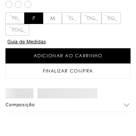
PP
P
M
G
GG
XG
XGG
Guia de Medidas
ADICIONAR AO CARRINHO
FINALIZAR COMPRA
Composição